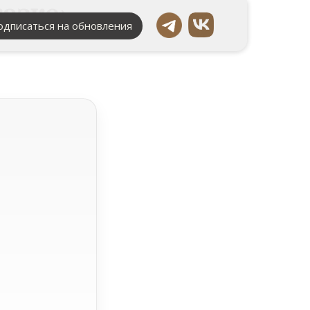
азке»
одписаться на обновления