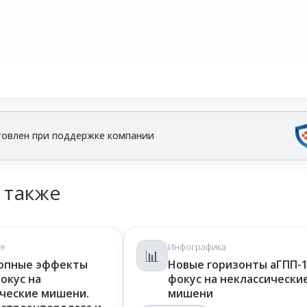
овлен при поддержке компании
 также
я
Инфографика
📊
опные эффекты
Новые горизонты аГПП-1
фокус на
фокус на неклассически
ческие мишени.
мишени