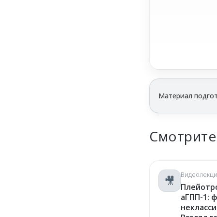
Материал подгот
Смотрите
Видеолекци
🎥
Плейотр
аГПП-1: 
некласси