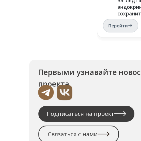
Взгляд г
эндокрин
сохрани
Перейти
Первыми узнавайте ново
проекта
Подписаться на проект
Связаться с нами