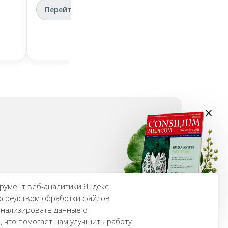
—
Перейти
с
Пере
румент веб-аналитики Яндекс
осредством обработки файлов
 анализировать данные о
, что помогает нам улучшить работу