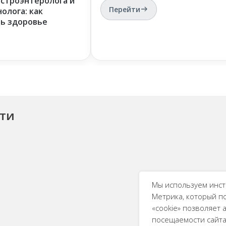
астроэнтеролога и
Перейти
олога: как
ть здоровье
сти
Мы используем инст
Метрика, который п
«cookie» позволяет
посещаемости сайта