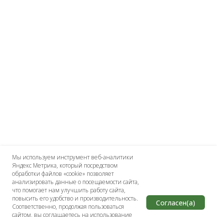
СОЗДАНО КОМАНДОЙ OMNIDOCTOR
СПЕЦПРОЕКТ ЯВЛЯЕТСЯ НЕОТЪЕМЛЕМОЙ ЧАСТЬЮ
СЕТЕВОГО ИЗДАНИЯ
OMNIDOCTOR
Сетевое издание
«OmniDoctor»
Учредитель: ЗАО «Медицинские издания»
Главный редактор: Филимонов Борис Александрович
Зарегистрировано Роскомнадзором
Запись о регистрации: ЭЛ № ФС77-78919 от 07 августа 2020 г.
Телефон редакции: +7 (495) 098-03-59
Эл. почта редакции:
info@omnidoctor.ru
18+
Размещенная информация предназначается
исключительно для специалистов здравоохранения
Мы используем инструмент веб-аналитики
Яндекс Метрика, который посредством
обработки файлов «cookie» позволяет
Заре
анализировать данные о посещаемости сайта,
Запис
Телеф
что помогает нам улучшить работу сайта,
повысить его удобство и производительность.
Согласен(а)
Соответственно, продолжая пользоваться
сайтом, вы соглашаетесь на использование