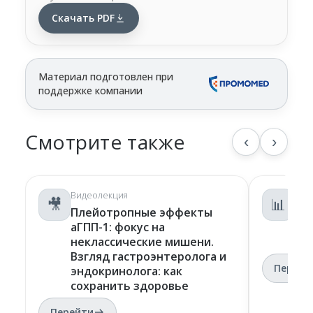
Скачать PDF
Материал подготовлен при
поддержке компании
Смотрите также
‹
›
Видеолекция
Инф
🎥
📊
Плейотропные эффекты
Но
аГПП-1: фокус на
фок
неклассические мишени.
ми
Взгляд гастроэнтеролога и
Перейт
эндокринолога: как
сохранить здоровье
Перейти